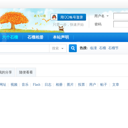
用户名
密码
只需一步，快速开始
六个石榴
石榴相册
本站声明
热搜:
临潼
石榴
石榴节
搜索
搜
我的分享
随便看看
索
网址
|
视频
|
音乐
|
Flash
|
日志
|
相册
|
图片
|
投票
|
用户
|
帖子
|
文章