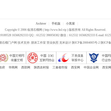
Archiver
|
手机版
|
小黑屋
|
Copyright © 2006
临潼石榴网
( http://www.ltsl.vip ) 版权所有 All Rights Reserved.
89528 16568292333 QQ：612532 396958382 微信：612532 16568292333 E-mail: 612
潼石榴门户网 技术支持:
朋涛工作室
营业执照
克米设计
陕ICP备20004005号-2
陕ICP备
政府
华商网
西部网
陕西农村报
三秦都市报
西安网
中国企业网
西安