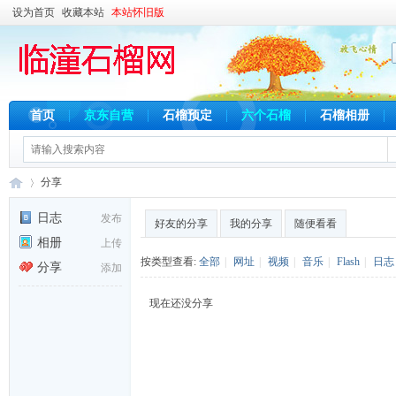
设为首页
收藏本站
本站怀旧版
首页
京东自营
石榴预定
六个石榴
石榴相册
分享
日志
发布
好友的分享
我的分享
随便看看
相册
上传
临
›
按类型查看:
全部
|
网址
|
视频
|
音乐
|
Flash
|
日志
分享
添加
现在还没分享